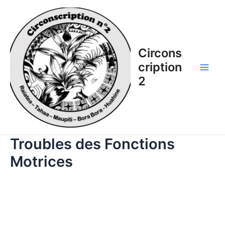
Aller
au
contenu
Circons
cription
Main
2
Men
Troubles des Fonctions
Motrices