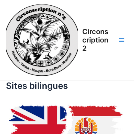
Aller
au
contenu
Circons
cription
Main
2
Men
Sites bilingues