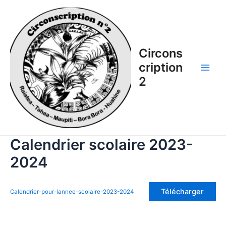
Aller
au
contenu
Circons
cription
Main
2
Men
Calendrier scolaire 2023-
2024
Télécharger
Calendrier-pour-lannee-scolaire-2023-2024