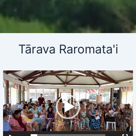
Tārava Raromata'i
Lecteur
vidéo